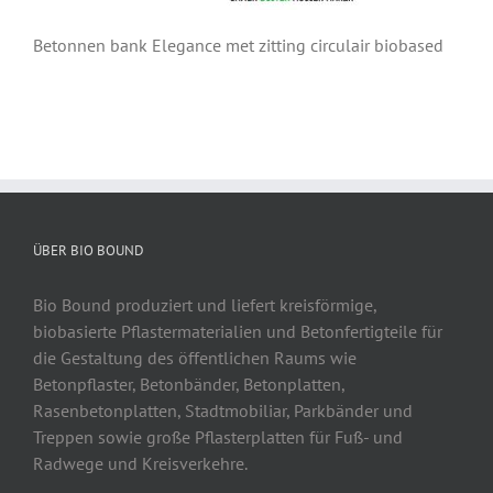
Betonnen bank Elegance met zitting circulair biobased
ÜBER BIO BOUND
Bio Bound produziert und liefert kreisförmige,
biobasierte Pflastermaterialien und Betonfertigteile für
die Gestaltung des öffentlichen Raums wie
Betonpflaster, Betonbänder, Betonplatten,
Rasenbetonplatten, Stadtmobiliar, Parkbänder und
Treppen sowie große Pflasterplatten für Fuß- und
Radwege und Kreisverkehre.