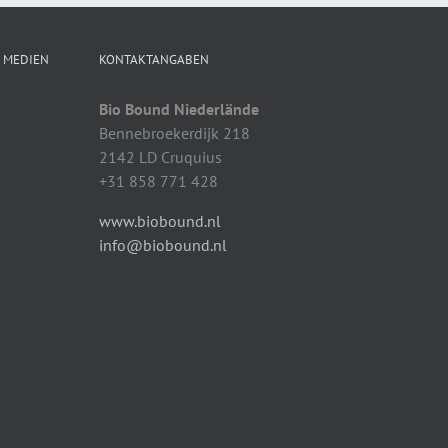
N MEDIEN
KONTAKTANGABEN
Bio Bound Niederlände
Bennebroekerdijk 218
2142 LD Cruquius
+31 858 771 428
www.biobound.nl
info@biobound.nl