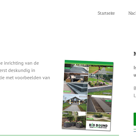
Startseite
Nac
 inrichting van de
I
erst deskundig in
u
atie met voorbeelden van
B
L