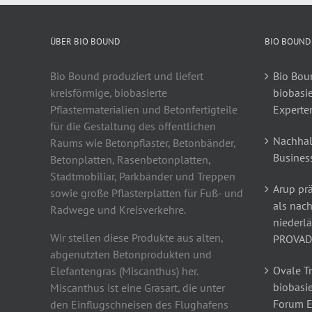
ÜBER BIO BOUND
BIO BOUND
Bio Bound produziert und liefert
Bio Boun
kreisförmige, biobasierte
biobasi
Pflastermaterialien und Betonfertigteile
Experte
für die Gestaltung des öffentlichen
Nachhal
Raums wie Betonpflaster, Betonbänder,
Busines
Betonplatten, Rasenbetonplatten,
Stadtmobiliar, Parkbänder und Treppen
Arup prä
sowie große Pflasterplatten für Fuß- und
als nach
Radwege und Kreisverkehre.
niederl
Wir stellen diese Produkte aus alten,
PROVAD
abgenutzten Betonprodukten und
Ovale T
Elefantengras (Miscanthus) her.
biobasie
Miscanthus ist eine Grasart, die unter
Forum 
den Einflugschneisen des Flughafens