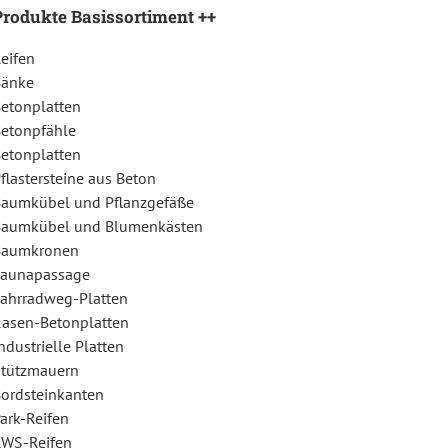
Produkte Basissortiment ++
eifen
Bänke
etonplatten
etonpfähle
etonplatten
flastersteine aus Beton
aumkübel und Pflanzgefäße
Baumkübel und Blumenkästen
Baumkronen
Faunapassage
ahrradweg-Platten
asen-Betonplatten
ndustrielle Platten
tützmauern
ordsteinkanten
ark-Reifen
WS-Reifen