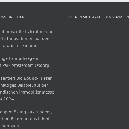
 NACHRICHTEN
FOLGEN SIE UNS AUF DEN SOZIALE
d präsentiert zirkuläre und
erte Innovationen auf dem
nforum in Hamburg
tige Fahrradwege im
s Park Amsterdam Osdorp
sentiert Bio Bound-Fliesen
haltiges Beispiel auf der
ändischen Immobilienmesse
A 2024
reppenlösung aus rundem,
rtem Beton für das Flight
Eindhoven