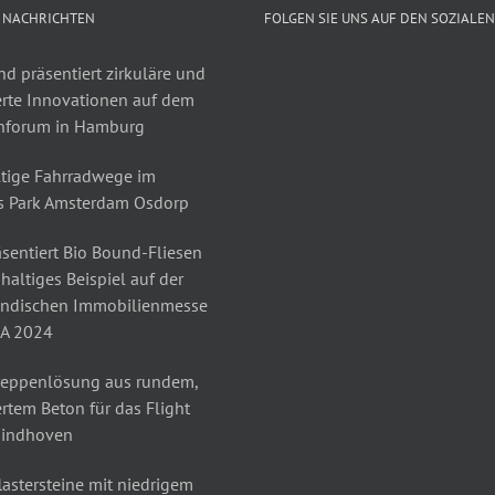
 NACHRICHTEN
FOLGEN SIE UNS AUF DEN SOZIALE
d präsentiert zirkuläre und
erte Innovationen auf dem
nforum in Hamburg
tige Fahrradwege im
s Park Amsterdam Osdorp
sentiert Bio Bound-Fliesen
haltiges Beispiel auf der
ändischen Immobilienmesse
A 2024
reppenlösung aus rundem,
rtem Beton für das Flight
Eindhoven
astersteine mit niedrigem