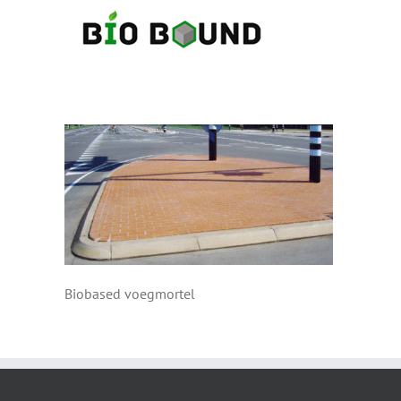
Ga
naar
inhoud
Biobased voegmortel