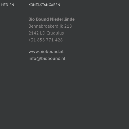
N MEDIEN
KONTAKTANGABEN
Bio Bound Niederlände
Bennebroekerdijk 218
2142 LD Cruquius
+31 858 771 428
www.biobound.nl
info@biobound.nl