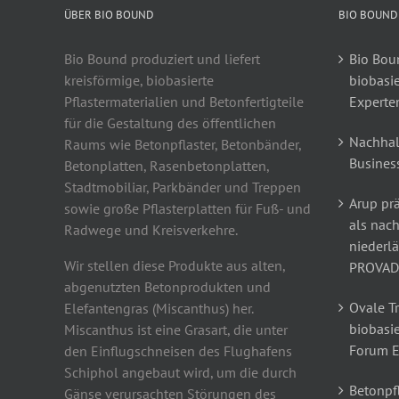
ÜBER BIO BOUND
BIO BOUND
Bio Bound produziert und liefert
Bio Boun
kreisförmige, biobasierte
biobasi
Pflastermaterialien und Betonfertigteile
Experte
für die Gestaltung des öffentlichen
Nachhal
Raums wie Betonpflaster, Betonbänder,
Busines
Betonplatten, Rasenbetonplatten,
Stadtmobiliar, Parkbänder und Treppen
Arup prä
sowie große Pflasterplatten für Fuß- und
als nach
Radwege und Kreisverkehre.
niederl
Wir stellen diese Produkte aus alten,
PROVAD
abgenutzten Betonprodukten und
Ovale T
Elefantengras (Miscanthus) her.
biobasie
Miscanthus ist eine Grasart, die unter
Forum 
den Einflugschneisen des Flughafens
Schiphol angebaut wird, um die durch
Betonpfl
Gänse verursachten Störungen des