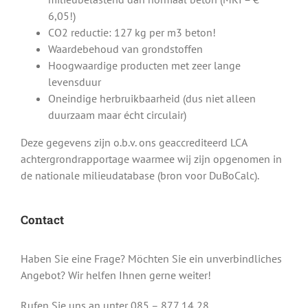
6,05!)
CO2 reductie: 127 kg per m3 beton!
Waardebehoud van grondstoffen
Hoogwaardige producten met zeer lange
levensduur
Oneindige herbruikbaarheid (dus niet alleen
duurzaam maar écht circulair)
Deze gegevens zijn o.b.v. ons geaccrediteerd LCA
achtergrondrapportage waarmee wij zijn opgenomen in
de nationale milieudatabase (bron voor DuBoCalc).
Contact
Haben Sie eine Frage? Möchten Sie ein unverbindliches
Angebot? Wir helfen Ihnen gerne weiter!
Rufen Sie uns an unter 085 – 877 14 28