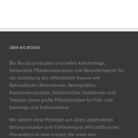
ÜBER BIO BOUND
Bio Bound produziert und liefert kreisförmige,
biobasierte Pflastermaterialien und Betonfertigteile für
die Gestaltung des öffentlichen Raums wie
Betonpflaster, Betonbänder, Betonplatten,
Rasenbetonplatten, Stadtmobiliar, Parkbänder und
Treppen sowie große Pflasterplatten für Fuß- und
Radwege und Kreisverkehre.
Wir stellen diese Produkte aus alten, abgenutzten
Betonprodukten und Elefantengras (Miscanthus) her.
Miscanthus ist eine Grasart, die unter den