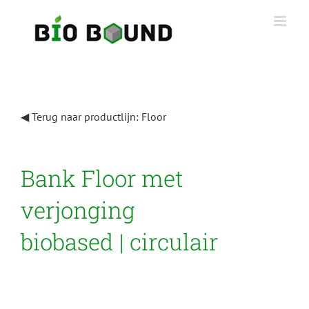
Ga
naar
inhoud
◀ Terug naar productlijn: Floor
Bank Floor met
verjonging
biobased | circulair