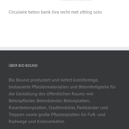
Circulaire beton bank liva recht met zitting solo
ÜBER BIO BOUND
Bio Bound produziert und liefert kreisförmige,
biobasierte Pflastermaterialien und Betonfertigteile für
die Gestaltung des öffentlichen Raums wie
Betonpflaster, Betonbänder, Betonplatten,
Rasenbetonplatten, Stadtmobiliar, Parkbänder und
Treppen sowie große Pflasterplatten für Fuß- und
Radwege und Kreisverkehre.