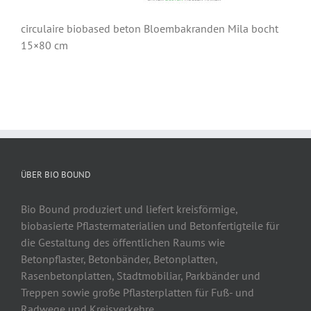
circulaire biobased beton Bloembakranden Mila bocht
15×80 cm
ÜBER BIO BOUND
Bio Bound produziert und liefert kreisförmige,
biobasierte Pflastermaterialien und Betonfertigteile für
die Gestaltung des öffentlichen Raums wie
Betonpflaster, Betonbänder, Betonplatten,
Rasenbetonplatten, Stadtmobiliar, Parkbänder und
Treppen sowie große Pflasterplatten für Fuß- und
Radwege und Kreisverkehre.