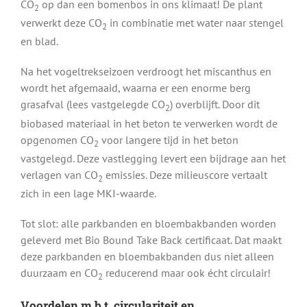
CO
op dan een bomenbos in ons klimaat! De plant
2
verwerkt deze CO
in combinatie met water naar stengel
2
en blad.
Na het vogeltrekseizoen verdroogt het miscanthus en
wordt het afgemaaid, waarna er een enorme berg
grasafval (lees vastgelegde CO
) overblijft. Door dit
2
biobased materiaal in het beton te verwerken wordt de
opgenomen CO
voor langere tijd in het beton
2
vastgelegd. Deze vastlegging levert een bijdrage aan het
verlagen van CO
emissies. Deze milieuscore vertaalt
2
zich in een lage MKI-waarde.
Tot slot: alle parkbanden en bloembakbanden worden
geleverd met Bio Bound Take Back certificaat. Dat maakt
deze parkbanden en bloembakbanden dus niet alleen
duurzaam en CO
reducerend maar ook écht circulair!
2
Voordelen m.b.t. circulariteit en