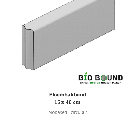
Bloembakband
15 x 40 cm
biobased | circulair