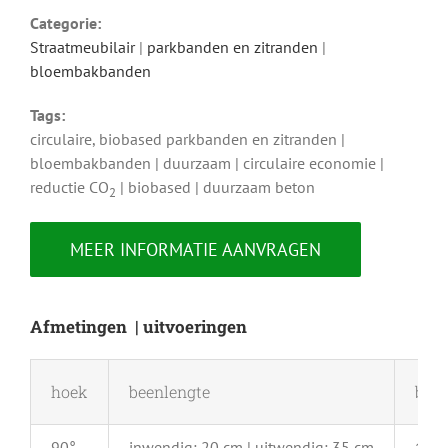
Categorie:
Straatmeubilair
|
parkbanden en zitranden
|
bloembakbanden
Tags:
circulaire, biobased parkbanden en zitranden |
bloembakbanden | duurzaam | circulaire economie |
reductie CO
| biobased | duurzaam beton
2
MEER INFORMATIE AANVRAGEN
Afmetingen | uitvoeringen
hoek
beenlengte
bree
90°
inwendig: 20 cm | uitwendig: 35 cm
15 