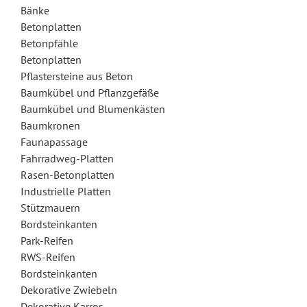
Bänke
Betonplatten
Betonpfähle
Betonplatten
Pflastersteine aus Beton
Baumkübel und Pflanzgefäße
Baumkübel und Blumenkästen
Baumkronen
Faunapassage
Fahrradweg-Platten
Rasen-Betonplatten
Industrielle Platten
Stützmauern
Bordsteinkanten
Park-Reifen
RWS-Reifen
Bordsteinkanten
Dekorative Zwiebeln
Dekorative Karros