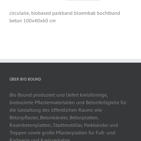
circulaire, biobased parkband bloembak bochtband
beton 100x40x60 cm
ÜBER BIO BOUND
Bio Bound produziert und liefert kreisförmige,
biobasierte Pflastermaterialien und Betonfertigteile für
die Gestaltung des öffentlichen Raums wie
Betonpflaster, Betonbänder, Betonplatten,
Rasenbetonplatten, Stadtmobiliar, Parkbänder und
Treppen sowie große Pflasterplatten für Fuß- und
Radwege und Kreisverkehre.