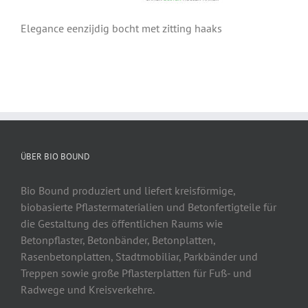
Elegance eenzijdig bocht met zitting haaks
ÜBER BIO BOUND
Bio Bound produziert und liefert kreisförmige,
biobasierte Pflastermaterialien und Betonfertigteile für
die Gestaltung des öffentlichen Raums wie
Betonpflaster, Betonbänder, Betonplatten,
Rasenbetonplatten, Stadtmobiliar, Parkbänder und
Treppen sowie große Pflasterplatten für Fuß- und
Radwege und Kreisverkehre.