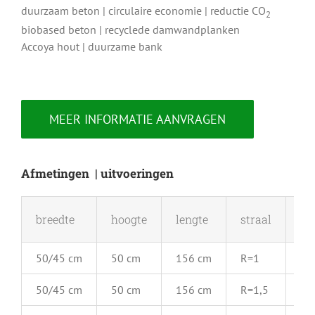
duurzaam beton | circulaire economie | reductie CO
2
biobased beton | recyclede damwandplanken
Accoya hout | duurzame bank
MEER INFORMATIE AANVRAGEN
Afmetingen | uitvoeringen
breedte
hoogte
lengte
straal
in
50/45 cm
50 cm
156 cm
R=1
ui
50/45 cm
50 cm
156 cm
R=1,5
ui