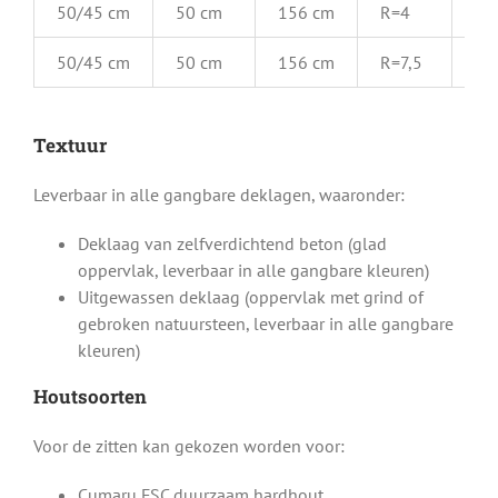
50/45 cm
50 cm
156 cm
R=4
in
50/45 cm
50 cm
156 cm
R=7,5
in
Textuur
Leverbaar in alle gangbare deklagen, waaronder:
Deklaag van zelfverdichtend beton (glad
oppervlak, leverbaar in alle gangbare kleuren)
Uitgewassen deklaag (oppervlak met grind of
gebroken natuursteen, leverbaar in alle gangbare
kleuren)
Houtsoorten
Voor de zitten kan gekozen worden voor:
Cumaru FSC duurzaam hardhout