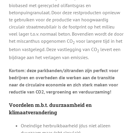
biobased met gerecycled olifantsgras en
betonpuingranulaat. Door deze restproducten opnieuw
te gebruiken voor de productie van hoogwaardig
circulair straatmeubilair is de footprint op het milieu
veel lager t.o.v. normaal beton. Bovendien wordt de door
het miscanthus opgenomen CO
voor langere tijd in het
2
beton vastgelegd. Deze vastlegging van CO
levert een
2
bijdrage aan het verlagen van emissies.
Kortom: deze parkbanden/zitranden zijn perfect voor
bedrijven en overheden die werken aan de transitie
naar de circulaire economie en zich sterk maken voor
reductie van CO2, vergroening en verduurzaming!
Voordelen m.b.t. duurzaamheid en
klimaatverandering
Oneindige herbruikbaarheid (dus niet alleen
duurzaam maar écht circulair)