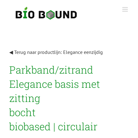
Ga
naar
inhoud
◀ Terug naar productlijn: Elegance eenzijdig
Parkband/zitrand
Elegance basis met
zitting
bocht
biobased | circulair