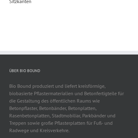
Sitzkanten
ÜBER BIO BOUND
Bio Bound produziert und liefert kreisförmige,
biobasierte Pflastermaterialien und Betonfertigteile für
die Gestaltung des öffentlichen Raums wie
Betonpflaster, Betonbänder, Betonplatten,
Rasenbetonplatten, Stadtmobiliar, Parkbänder und
Treppen sowie große Pflasterplatten für Fuß- und
Radwege und Kreisverkehre.