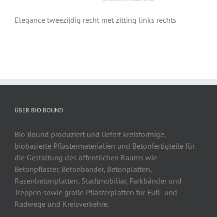
Elegance tweezijdig recht met zitting links rechts
ÜBER BIO BOUND
Bio Bound produziert und liefert kreisförmige,
biobasierte Pflastermaterialien und Betonfertigteile für
die Gestaltung des öffentlichen Raums wie
Betonpflaster, Betonbänder, Betonplatten,
Rasenbetonplatten, Stadtmobiliar, Parkbänder und
Treppen sowie große Pflasterplatten für Fuß- und
Radwege und Kreisverkehre.