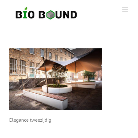
Ga
naar
inhoud
Elegance tweezijdig