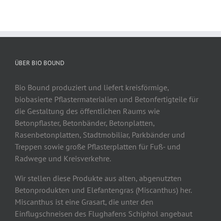
ÜBER BIO BOUND
Bio Bound produziert und liefert kreisförmige,
biobasierte Pflastermaterialien und Betonfertigteile für
die Gestaltung des öffentlichen Raums wie
Betonpflaster, Betonbänder, Betonplatten,
Rasenbetonplatten, Stadtmobiliar, Parkbänder und
Treppen sowie große Pflasterplatten für Fuß- und
Radwege und Kreisverkehre.
Wir stellen diese Produkte aus alten, abgenutzten
Betonprodukten und Elefantengras (Miscanthus) her.
Miscanthus ist eine Grasart, die unter den
Einflugschneisen des Flughafens Schiphol angebaut