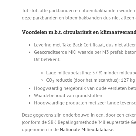
Tot slot: alle parkbanden en bloembakbanden worden g
deze parkbanden en bloembakbanden dus niet alleen
Voordelen m.b.t. circulariteit en klimaatverand
Levering met Take Back Certificaat, dus niet alle
Geaccrediteerde MKI waarde per M3 prefab beto
Dit betekent:
Lage milieubelasting: 57 % minder milieu
CO
reductie (door het miscanthus): 127 k
2
Hoogwaardig hergebruik van oude versleten beto
Waardebehoud van grondstoffen
Hoogwaardige producten met zeer lange levens
Deze gegevens zijn onderbouwd in een, door een erken
(conform de SBK Bepalingsmethode ‘Milieuprestatie 
opgenomen in de
Nationale Milieudatabase
.