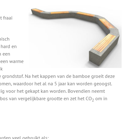
 fraai
pisch
 hard en
n een
n een warme
ok
e grondstof. Na het kappen van de bamboe groeit deze
men, waardoor het al na 5 jaar kan worden geoogst.
nodig voor het gekapt kan worden. Bovendien neemt
bos van vergelijkbare grootte en zet het CO
om in
2
den veel gebruikt als: