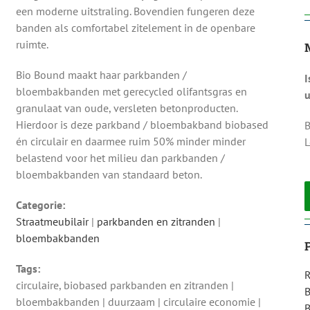
een moderne uitstraling. Bovendien fungeren deze
banden als comfortabel zitelement in de openbare
ruimte.
Bio Bound maakt haar parkbanden /
I
bloembakbanden met gerecycled olifantsgras en
u
granulaat van oude, versleten betonproducten.
Hierdoor is deze parkband / bloembakband biobased
B
én circulair en daarmee ruim 50% minder minder
L
belastend voor het milieu dan parkbanden /
bloembakbanden van standaard beton.
Categorie:
Straatmeubilair
|
parkbanden en zitranden
|
bloembakbanden
Tags:
R
circulaire, biobased parkbanden en zitranden |
bloembakbanden | duurzaam | circulaire economie |
B