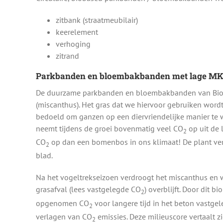
zitbank (straatmeubilair)
keerelement
verhoging
zitrand
Parkbanden en bloembakbanden met lage MK
De duurzame parkbanden en bloembakbanden van Bio 
(miscanthus). Het gras dat we hiervoor gebruiken wordt
bedoeld om ganzen op een diervriendelijke manier te 
neemt tijdens de groei bovenmatig veel CO
op uit de l
2
CO
op dan een bomenbos in ons klimaat! De plant ve
2
blad.
Na het vogeltrekseizoen verdroogt het miscanthus en 
grasafval (lees vastgelegde CO
) overblijft. Door dit 
2
opgenomen CO
voor langere tijd in het beton vastgel
2
verlagen van CO
emissies. Deze milieuscore vertaalt z
2