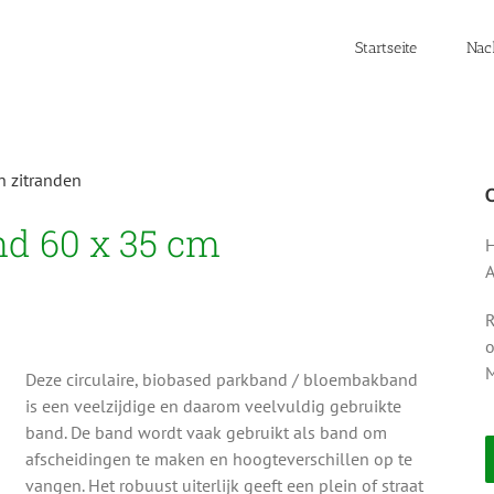
Startseite
Nac
n zitranden
d 60 x 35 cm
H
A
R
o
M
Deze circulaire, biobased parkband / bloembakband
is een veelzijdige en daarom veelvuldig gebruikte
band. De band wordt vaak gebruikt als band om
afscheidingen te maken en hoogteverschillen op te
vangen. Het robuust uiterlijk geeft een plein of straat