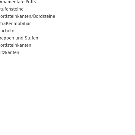
rnamentale Puffs
tufensteine
ordsteinkanten/Bordsteine
traßenmobiliar
acheln
reppen und Stufen
ordsteinkanten
itzkanten