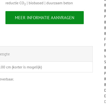
reductie CO
| biobased | duurzaam beton
2
B
B
P
MEER INFORMATIE AANVRAGEN
B
F
R
lengte
I
S
100 cm (korter is mogelijk)
B
P
R
everbaar.
B
D
D
D