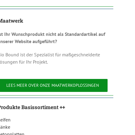
Maatwerk
st Ihr Wunschprodukt nicht als Standardartikel auf
nserer Website aufgeführt?
io Bound ist der Spezialist für maßgeschneiderte
ösungen für Ihr Projekt.
LEES MEER OVER ONZE MAATWERKOPLOSSINGEN
Produkte Basissortiment ++
eifen
Bänke
etonplatten