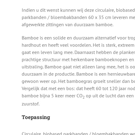
Indien u dit wenst kunnen wij deze circulaire, biobased
parkbanden / bloembakbanden 60 x 35 cm leveren met
afgewerkte zittingen van duurzaam bamboe.
Bamboe is een solide en duurzaam alternatief voor tro
hardhout en heeft veel voordelen. Het is sterk, extreem
gaat een leven lang mee. Daarnaast hebben de planke
prachtige structuur met herkenbare bamboeknopen e
uitstraling. Bamboe gaat niet alleen lang mee, het is o
duurzaam in de productie. Bamboe is een hernieuwbar
gewoon weer op. Het bamboegras groeit sneller dan bo
Vergelijk dat met een bos: dat heeft 60 tot 120 jaar 
bamboe bijna 5 keer meer CO
op uit de lucht dan een 
2
zuurstof.
Toepassing
Circulaire, biobased parkbanden / bloembakbanden wor