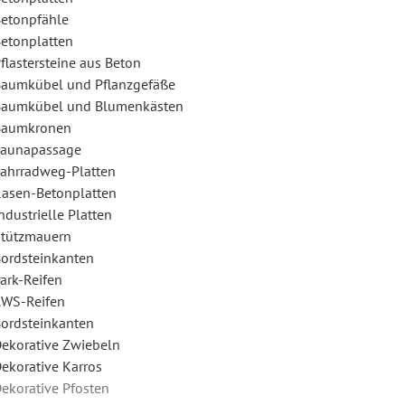
etonpfähle
etonplatten
flastersteine aus Beton
aumkübel und Pflanzgefäße
Baumkübel und Blumenkästen
Baumkronen
Faunapassage
ahrradweg-Platten
asen-Betonplatten
ndustrielle Platten
tützmauern
ordsteinkanten
ark-Reifen
WS-Reifen
ordsteinkanten
ekorative Zwiebeln
ekorative Karros
ekorative Pfosten