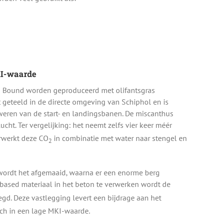
I-waarde
Bound worden geproduceerd met olifantsgras
 geteeld in de directe omgeving van Schiphol en is
weren van de start- en landingsbanen. De miscanthus
ucht. Ter vergelijking: het neemt zelfs vier keer méér
rwerkt deze CO
in combinatie met water naar stengel en
2
wordt het afgemaaid, waarna er een enorme berg
biobased materiaal in het beton te verwerken wordt de
egd. Deze vastlegging levert een bijdrage aan het
ich in een lage MKI-waarde.