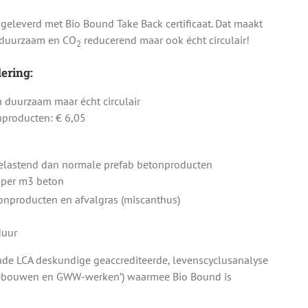
eleverd met Bio Bound Take Back certificaat. Dat maakt
 duurzaam en CO
reducerend maar ook écht circulair!
2
ering:
en duurzaam maar écht circulair
nproducten: € 6,05
belastend dan normale prefab betonproducten
g per m3 beton
nproducten en afvalgras (miscanthus)
duur
de LCA deskundige geaccrediteerde, levenscyclusanalyse
Gebouwen en GWW-werken’) waarmee Bio Bound is