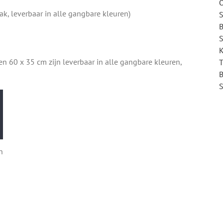
O
k, leverbaar in alle gangbare kleuren)
S
B
S
K
 60 x 35 cm zijn leverbaar in alle gangbare kleuren,
T
B
S
n