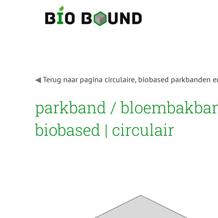
Ga
naar
inhoud
◀
Terug naar pagina circulaire, biobased parkbanden e
parkband / bloembakban
biobased | circulair