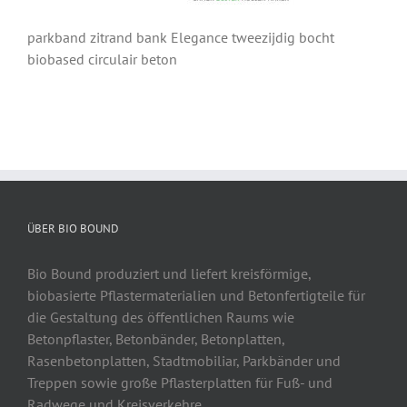
parkband zitrand bank Elegance tweezijdig bocht
biobased circulair beton
ÜBER BIO BOUND
Bio Bound produziert und liefert kreisförmige,
biobasierte Pflastermaterialien und Betonfertigteile für
die Gestaltung des öffentlichen Raums wie
Betonpflaster, Betonbänder, Betonplatten,
Rasenbetonplatten, Stadtmobiliar, Parkbänder und
Treppen sowie große Pflasterplatten für Fuß- und
Radwege und Kreisverkehre.