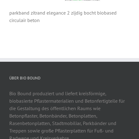
parkband zitrand elegance 2 zijdig bocht biobased
circulair beton
ÜBER BIO BOUND
Bio Bound produziert und liefert kreisförmige,
biobasierte Pflastermaterialien und Betonfertigteile für
die Gestaltung des öffentlichen Raums wie
Betonpflaster, Betonbänder, Betonplatten,
Rasenbetonplatten, Stadtmobiliar, Parkbänder und
Treppen sowie große Pflasterplatten für Fuß- und
Radwege und Kreisverkehre.