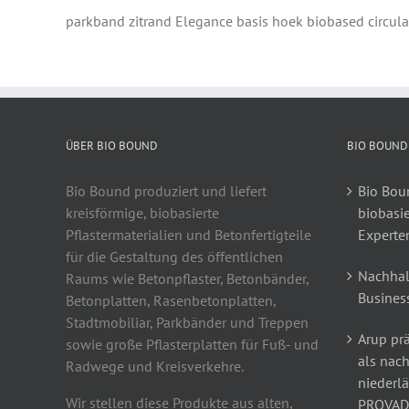
parkband zitrand Elegance basis hoek biobased circula
ÜBER BIO BOUND
BIO BOUND
Bio Bound produziert und liefert
Bio Boun
kreisförmige, biobasierte
biobasi
Pflastermaterialien und Betonfertigteile
Experte
für die Gestaltung des öffentlichen
Nachhal
Raums wie Betonpflaster, Betonbänder,
Busines
Betonplatten, Rasenbetonplatten,
Stadtmobiliar, Parkbänder und Treppen
Arup prä
sowie große Pflasterplatten für Fuß- und
als nach
Radwege und Kreisverkehre.
niederl
Wir stellen diese Produkte aus alten,
PROVAD