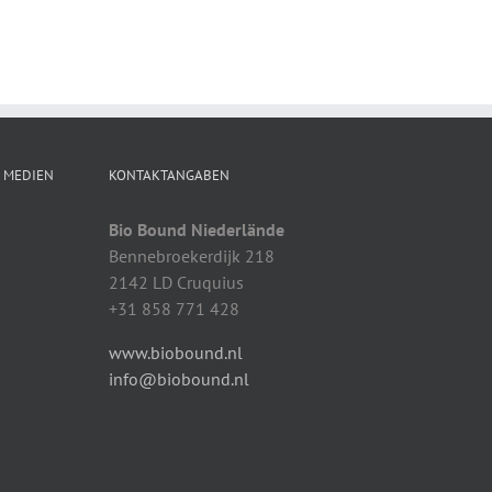
N MEDIEN
KONTAKTANGABEN
Bio Bound Niederlände
Bennebroekerdijk 218
2142 LD Cruquius
+31 858 771 428
www.biobound.nl
info@biobound.nl