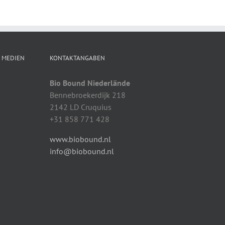
N MEDIEN
KONTAKTANGABEN
Bio Bound Niederlände
Bennebroekerdijk 218
2142 LD Cruquius
+31 858 771 428
www.biobound.nl
info@biobound.nl