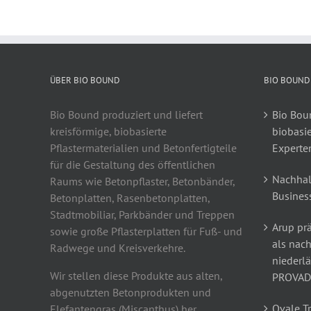
ÜBER BIO BOUND
BIO BOUND
Bio Bound produziert und liefert
Bio Boun
kreisförmige, biobasierte
biobasi
Pflastermaterialien und Betonfertigteile
Experte
für die Gestaltung des öffentlichen
Nachhal
Raums wie Betonpflaster, Betonbänder,
Busines
Betonplatten, Rasenbetonplatten,
Stadtmobiliar, Parkbänder und Treppen
Arup prä
sowie große Pflasterplatten für Fuß- und
als nach
Radwege und Kreisverkehre.
niederl
Wir stellen diese Produkte aus alten,
PROVAD
abgenutzten Betonprodukten und
Ovale T
Elefantengras (Miscanthus) her.