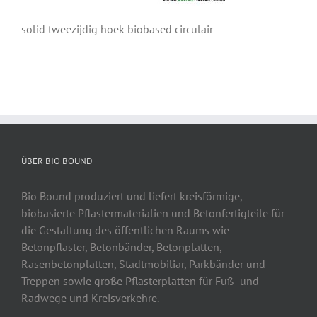
solid tweezijdig hoek biobased circulair
ÜBER BIO BOUND
Bio Bound produziert und liefert kreisförmige,
biobasierte Pflastermaterialien und Betonfertigteile für
die Gestaltung des öffentlichen Raums wie
Betonpflaster, Betonbänder, Betonplatten,
Rasenbetonplatten, Stadtmobiliar, Parkbänder und
Treppen sowie große Pflasterplatten für Fuß- und
Radwege und Kreisverkehre.