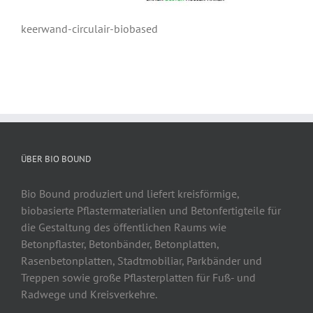
keerwand-circulair-biobased
ÜBER BIO BOUND
Bio Bound produziert und liefert kreisförmige,
biobasierte Pflastermaterialien und Betonfertigteile für
die Gestaltung des öffentlichen Raums wie
Betonpflaster, Betonbänder, Betonplatten,
Rasenbetonplatten, Stadtmobiliar, Parkbänder und
Treppen sowie große Pflasterplatten für Fuß- und
Radwege und Kreisverkehre.