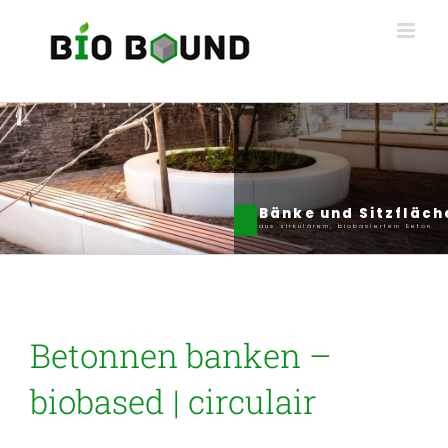
Ga
naar
inhoud
Bänke und Sitzfläch
aus zirkulärem, biobasiertem Beton
Betonnen banken –
biobased | circulair