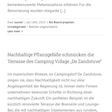
bemerkenswerte Metamorphose erfahren. Für die
Renovierung wurden elegante [...]
Door
succes!
|
juli 18th, 2023
|
Bio Bound projecten
,
voor
Uncategorized
|
Reacties uitgeschakeld
Biobeton
Lees meer
und
Biodiversität:
Die
nachhaltige
Nachhaltige Pflanzgefäße schmücken die
Dachterrasse
von
Terrasse des Camping Village „De Zandstuve“
Southern
Hemisphere
Gouda
Im malerischen Rheeze, im Campingdorf De Zandstuve,
zeigen sie, dass Nachhaltigkeit nicht nur eine
Angelegenheit der Regierung ist. Immer mehr Firmen
unternehmen bewusste Schritte in Richtung einer
nachhaltigen Zukunft. Ein perfektes Beispiel ist die
kürzlich renovierte Terrasse der Brasserie und Lounge-
Bar, die mit nachhaltigen Sitzelementen aus rundem,