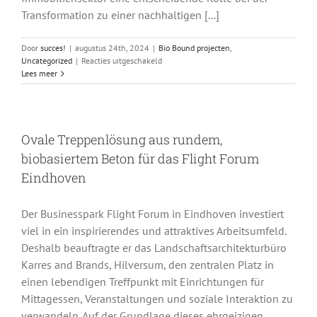
Transformation zu einer nachhaltigen [...]
Door
succes!
|
augustus 24th, 2024
|
Bio Bound projecten
,
voor
Uncategorized
|
Reacties uitgeschakeld
Arup
Lees meer
präsentiert
Bio
Bound-
Fliesen
Ovale Treppenlösung aus rundem,
als
nachhaltiges
biobasiertem Beton für das Flight Forum
Beispiel
Eindhoven
auf
der
niederländischen
Der Businesspark Flight Forum in Eindhoven investiert
Immobilienmesse
PROVADA
viel in ein inspirierendes und attraktives Arbeitsumfeld.
2024
Deshalb beauftragte er das Landschaftsarchitekturbüro
Karres and Brands, Hilversum, den zentralen Platz in
einen lebendigen Treffpunkt mit Einrichtungen für
Mittagessen, Veranstaltungen und soziale Interaktion zu
verwandeln. Auf der Grundlage dieses ehrgeizigen