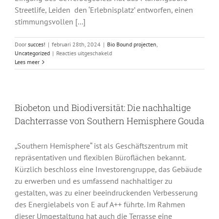
Streetlife, Leiden den ‘Erlebnisplatz’ entworfen, einen
stimmungsvollen [...]
Door
succes!
|
februari 28th, 2024
|
Bio Bound projecten
,
voor
Uncategorized
|
Reacties uitgeschakeld
Zirkuläre
Lees meer
Bänke
aus
biobasiertem
Beton
Biobeton und Biodiversität: Die nachhaltige
im
nachhaltigen
Dachterrasse von Southern Hemisphere Gouda
Gewerbegebiet
Hendrik-
Ido-
„Southern Hemisphere“ ist als Geschäftszentrum mit
Ambacht
repräsentativen und flexiblen Büroflächen bekannt.
Kürzlich beschloss eine Investorengruppe, das Gebäude
zu erwerben und es umfassend nachhaltiger zu
gestalten, was zu einer beeindruckenden Verbesserung
des Energielabels von E auf A++ führte. Im Rahmen
dieser Umgestaltung hat auch die Terrasse eine