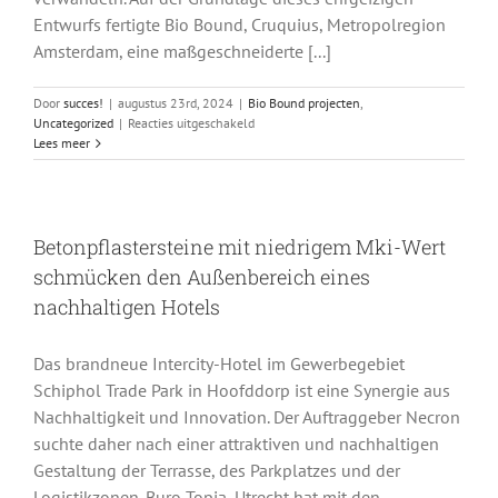
Entwurfs fertigte Bio Bound, Cruquius, Metropolregion
Amsterdam, eine maßgeschneiderte [...]
Door
succes!
|
augustus 23rd, 2024
|
Bio Bound projecten
,
voor
Uncategorized
|
Reacties uitgeschakeld
Ovale
Lees meer
Treppenlösung
aus
rundem,
biobasiertem
Betonpflastersteine mit niedrigem Mki-Wert
Beton
für
schmücken den Außenbereich eines
das
nachhaltigen Hotels
Flight
Forum
Eindhoven
Das brandneue Intercity-Hotel im Gewerbegebiet
Schiphol Trade Park in Hoofddorp ist eine Synergie aus
Nachhaltigkeit und Innovation. Der Auftraggeber Necron
suchte daher nach einer attraktiven und nachhaltigen
Gestaltung der Terrasse, des Parkplatzes und der
Logistikzonen. Buro Topia, Utrecht hat mit den