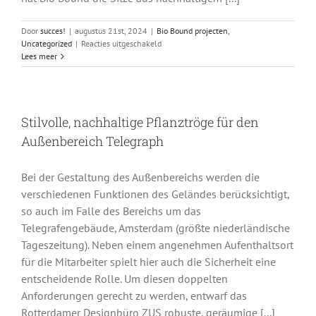
Door
succes!
|
augustus 21st, 2024
|
Bio Bound projecten
,
voor
Uncategorized
|
Reacties uitgeschakeld
Freiraumlösung
Lees meer
für
Bürokomplex
„The
Garden
Stilvolle, nachhaltige Pflanztröge für den
Amstelveen“
Außenbereich Telegraph
Bei der Gestaltung des Außenbereichs werden die
verschiedenen Funktionen des Geländes berücksichtigt,
so auch im Falle des Bereichs um das
Telegrafengebäude, Amsterdam (größte niederländische
Tageszeitung). Neben einem angenehmen Aufenthaltsort
für die Mitarbeiter spielt hier auch die Sicherheit eine
entscheidende Rolle. Um diesen doppelten
Anforderungen gerecht zu werden, entwarf das
Rotterdamer Designbüro ZUS robuste, geräumige [...]