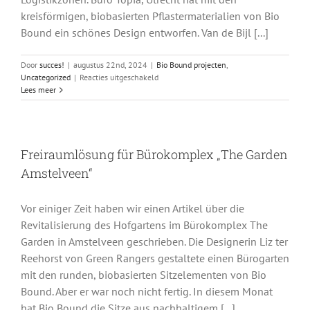
kreisförmigen, biobasierten Pflastermaterialien von Bio
Bound ein schönes Design entworfen. Van de Bijl [...]
Door
succes!
|
augustus 22nd, 2024
|
Bio Bound projecten
,
voor
Uncategorized
|
Reacties uitgeschakeld
Betonpflastersteine
Lees meer
mit
niedrigem
Mki-
Wert
Freiraumlösung für Bürokomplex „The Garden
schmücken
den
Amstelveen“
Außenbereich
eines
nachhaltigen
Vor einiger Zeit haben wir einen Artikel über die
Hotels
Revitalisierung des Hofgartens im Bürokomplex The
Garden in Amstelveen geschrieben. Die Designerin Liz ter
Reehorst von Green Rangers gestaltete einen Bürogarten
mit den runden, biobasierten Sitzelementen von Bio
Bound. Aber er war noch nicht fertig. In diesem Monat
hat Bio Bound die Sitze aus nachhaltigem [...]