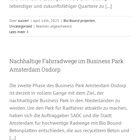
lebendiger und zukunftsfähiger Quartiere zu [...]
Door
succes!
|
april 16th, 2025
|
Bio Bound projecten
,
voor
Uncategorized
|
Reacties uitgeschakeld
Bio
Lees meer
Bound
präsentiert
zirkuläre
und
Nachhaltige Fahrradwege im Business Park
biobasierte
Innovationen
Amsterdam Osdorp
auf
dem
Expertenforum
Die zweite Phase des Business Park Amsterdam Osdorp
in
ist derzeit in vollem Gange mit dem Ziel, der
Hamburg
nachhaltigste Business Park in den Niederlanden zu
werden. Um den Park für Radfahrer attraktiv zu machen,
haben sich die Auftraggeber SADC und die Stadt
Amsterdam für hochwertige Radwege mit Bio Bound-
Betonplatten entschieden, die aus recyceltem Beton und
[...]