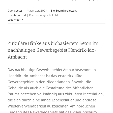
Door
succes!
|
maart 1st, 2024
|
Bio Bound projecten
,
voor
Uncategorized
|
Reacties uitgeschakeld
Stilvolle,
Lees meer
nachhaltige
Pflanztröge
für
den
Zirkuläre Bänke aus biobasiertem Beton im
Außenbereich
Telegraph
nachhaltigen Gewerbegebiet Hendrik-Ido-
Ambacht
Das nachhaltige Gewerbegebiet Ambachtsezoom in
Hendrik-Ido-Ambacht ist das erste zirkuläre
Gewerbegebiet in den Niederlanden. Sowohl die
Gebäude als auch die Gestaltung des öffentlichen
Raums bestehen vollständig aus zirkulären Materialien,
die sich durch eine lange Lebensdauer und endlose
Wiederverwendbarkeit auszeichnen. Am nördlichen
Eingang des Gewerbegebiets hat das Planungsbüro