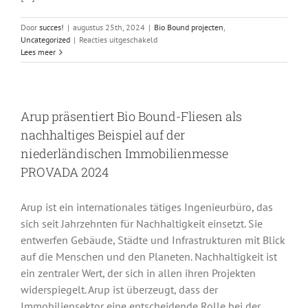
Door
succes!
|
augustus 25th, 2024
|
Bio Bound projecten
,
voor
Uncategorized
|
Reacties uitgeschakeld
Nachhaltige
Lees meer
Fahrradwege
im
Business
Park
Arup präsentiert Bio Bound-Fliesen als
Amsterdam
Osdorp
nachhaltiges Beispiel auf der
niederländischen Immobilienmesse
PROVADA 2024
Arup ist ein internationales tätiges Ingenieurbüro, das
sich seit Jahrzehnten für Nachhaltigkeit einsetzt. Sie
entwerfen Gebäude, Städte und Infrastrukturen mit Blick
auf die Menschen und den Planeten. Nachhaltigkeit ist
ein zentraler Wert, der sich in allen ihren Projekten
widerspiegelt. Arup ist überzeugt, dass der
Immobiliensektor eine entscheidende Rolle bei der