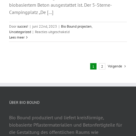
biobasiertem Beton ausgestattet ist. Der 5-Sterne-
Campingplatz „De [...]
Door
succes!
|
juni 22nd, 2023
|
Bio Bound projecten
,
voor
Uncategorized
|
Reacties uitgeschakeld
Nachhaltige
Lees meer
Pflanzgefäße
schmücken
die
Terrasse
des
Volgende
1
2
Camping
Village
„De
Zandstuve“
ÜBER BIO BOUND
Bio Bound produziert und liefert kreisförmige,
biobasierte Pflastermaterialien und Betonfertigteile für
die Gestaltung des öffentlichen Raums wie