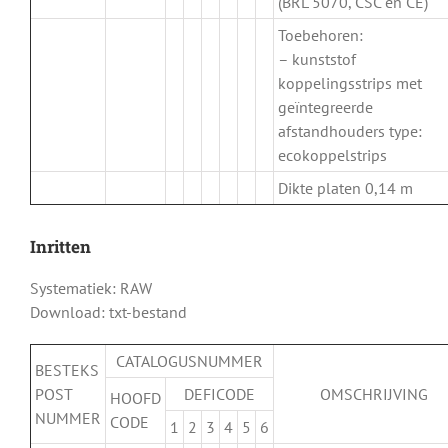
(BRL 5070, CSC en CE)
Toebehoren:
– kunststof
koppelingsstrips met
geïntegreerde
afstandhouders type:
ecokoppelstrips
Dikte platen 0,14 m
Inritten
Systematiek: RAW
Download: txt-bestand
CATALOGUSNUMMER
BESTEKS
POST
DEFICODE
OMSCHRIJVING
HOOFD
NUMMER
CODE
1
2
3
4
5
6