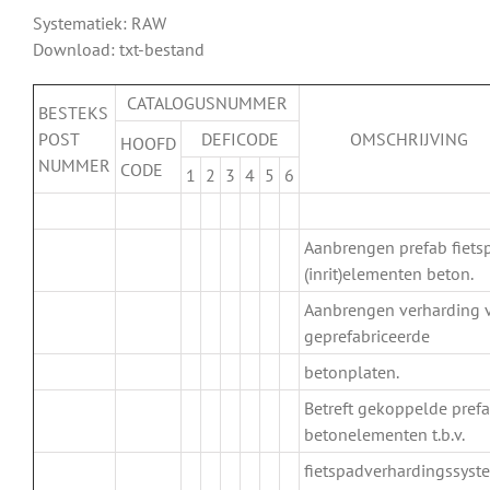
Systematiek: RAW
Download: txt-bestand
CATALOGUSNUMMER
BESTEKS
POST
DEFICODE
OMSCHRIJVING
HOOFD
NUMMER
CODE
1
2
3
4
5
6
.
Aanbrengen prefab fiets
(inrit)elementen beton.
Aanbrengen verharding 
.
geprefabriceerde
betonplaten.
Betreft gekoppelde pref
.
betonelementen t.b.v.
fietspadverhardingssyst