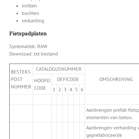
inritten
bochten
verkanting
Fietspadplaten
Systematiek: RAW
Download: txt-bestand
CATALOGUSNUMMER
BESTEKS
POST
DEFICODE
OMSCHRIJVING
HOOFD
NUMMER
CODE
1
2
3
4
5
6
.
Aanbrengen prefab fiets
elementen van beton.
Aanbrengen verharding 
.
geprefabriceerde