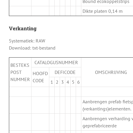
Bound ecokoppelstrips
Dikte platen 0,14 m
Verkanting
Systematiek: RAW
Download: txt-bestand
CATALOGUSNUMMER
BESTEKS
POST
DEFICODE
OMSCHRIJVING
HOOFD
NUMMER
CODE
1
2
3
4
5
6
.
Aanbrengen prefab fiets
(verkantings)elementen.
Aanbrengen verharding 
.
geprefabriceerde