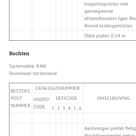
koppelingsstrips met
geïntegreerde
afstandhouders type: Bio
Bound ecokoppelstrips
Dikte platen 0,14 m
Bochten
Systematiek: RAW
Download: txt-bestand
CATALOGUSNUMMER
BESTEKS
POST
DEFICODE
OMSCHRIJVING
HOOFD
NUMMER
CODE
1
2
3
4
5
6
.
Aanbrengen prefab fiets
(bocht)segmenten beton.