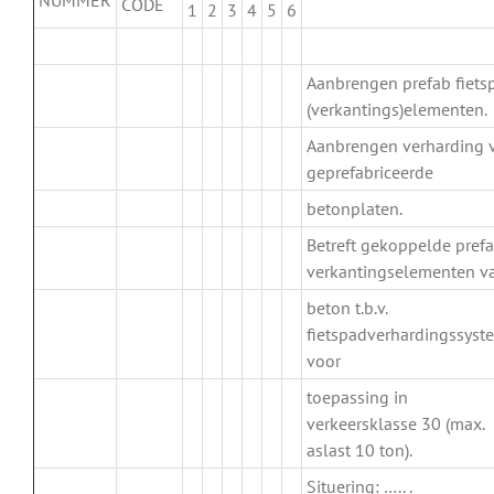
NUMMER
CODE
1
2
3
4
5
6
.
Aanbrengen prefab fiets
(verkantings)elementen.
Aanbrengen verharding 
.
geprefabriceerde
betonplaten.
Betreft gekoppelde pref
.
verkantingselementen v
beton t.b.v.
fietspadverhardingssyst
voor
toepassing in
verkeersklasse 30 (max.
aslast 10 ton).
Situering: ….. .