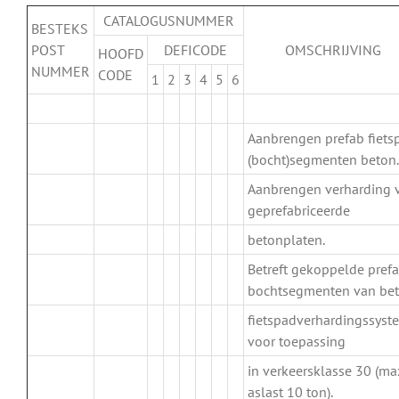
CATALOGUSNUMMER
BESTEKS
POST
DEFICODE
OMSCHRIJVING
HOOFD
NUMMER
CODE
1
2
3
4
5
6
.
Aanbrengen prefab fiets
(bocht)segmenten beton.
Aanbrengen verharding 
.
geprefabriceerde
betonplaten.
Betreft gekoppelde pref
.
bochtsegmenten van be
fietspadverhardingssyst
voor toepassing
in verkeersklasse 30 (ma
aslast 10 ton).