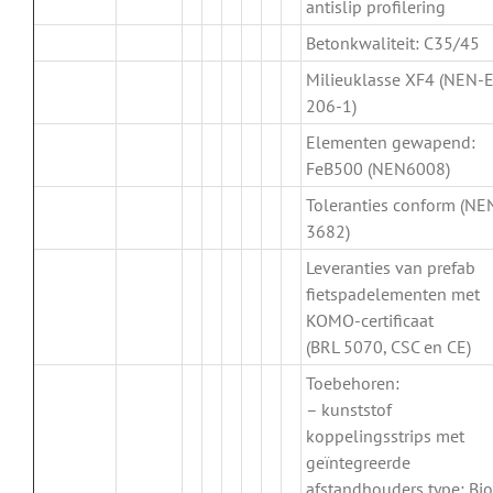
antislip profilering
Betonkwaliteit: C35/45
Milieuklasse XF4 (NEN-
206-1)
Elementen gewapend:
FeB500 (NEN6008)
Toleranties conform (NE
3682)
Leveranties van prefab
fietspadelementen met
KOMO-certificaat
(BRL 5070, CSC en CE)
Toebehoren:
– kunststof
koppelingsstrips met
geïntegreerde
afstandhouders type: Bio