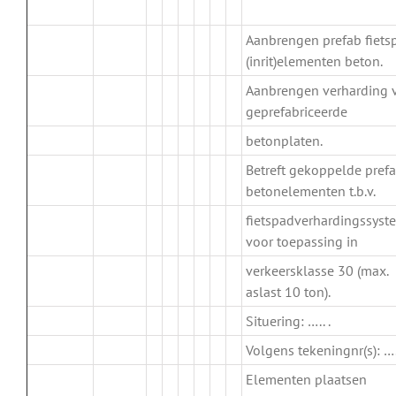
.
Aanbrengen prefab fiets
(inrit)elementen beton.
Aanbrengen verharding 
.
geprefabriceerde
betonplaten.
Betreft gekoppelde pref
.
betonelementen t.b.v.
fietspadverhardingssyst
voor toepassing in
verkeersklasse 30 (max.
aslast 10 ton).
Situering: ….. .
Volgens tekeningnr(s): …..
Elementen plaatsen