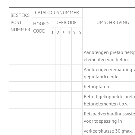
CATALOGUSNUMMER
BESTEKS
POST
DEFICODE
OMSCHRIJVING
HOOFD
NUMMER
CODE
1
2
3
4
5
6
.
Aanbrengen prefab fiets
elementen van beton.
Aanbrengen verharding 
.
geprefabriceerde
betonplaten.
Betreft gekoppelde pref
.
betonelementen t.b.v.
fietspadverhardingssyst
voor toepassing in
verkeersklasse 30 (max.