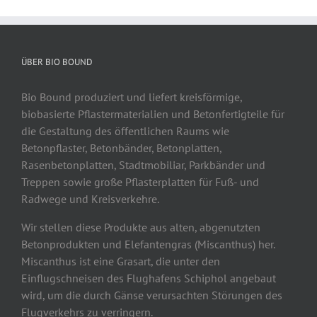
ÜBER BIO BOUND
Bio Bound produziert und liefert kreisförmige,
biobasierte Pflastermaterialien und Betonfertigteile für
die Gestaltung des öffentlichen Raums wie
Betonpflaster, Betonbänder, Betonplatten,
Rasenbetonplatten, Stadtmobiliar, Parkbänder und
Treppen sowie große Pflasterplatten für Fuß- und
Radwege und Kreisverkehre.
Wir stellen diese Produkte aus alten, abgenutzten
Betonprodukten und Elefantengras (Miscanthus) her.
Miscanthus ist eine Grasart, die unter den
Einflugschneisen des Flughafens Schiphol angebaut
wird, um die durch Gänse verursachten Störungen des
Flugverkehrs zu verringern.