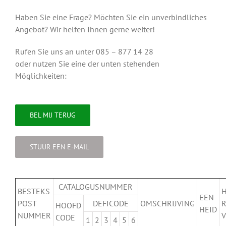
Haben Sie eine Frage? Möchten Sie ein unverbindliches
Angebot? Wir helfen Ihnen gerne weiter!
Rufen Sie uns an unter 085 – 877 14 28
oder nutzen Sie eine der unten stehenden
Möglichkeiten:
BEL MIJ TERUG
STUUR EEN E-MAIL
CATALOGUSNUMMER
BESTEKS
EEN
POST
DEFICODE
OMSCHRIJVING
R
HOOFD
HEID
NUMMER
V
CODE
1
2
3
4
5
6