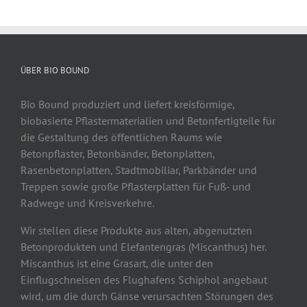
ÜBER BIO BOUND
Bio Bound produziert und liefert kreisförmige,
biobasierte Pflastermaterialien und Betonfertigteile für
die Gestaltung des öffentlichen Raums wie
Betonpflaster, Betonbänder, Betonplatten,
Rasenbetonplatten, Stadtmobiliar, Parkbänder und
Treppen sowie große Pflasterplatten für Fuß- und
Radwege und Kreisverkehre.
Wir stellen diese Produkte aus alten, abgenutzten
Betonprodukten und Elefantengras (Miscanthus) her.
Miscanthus ist eine Grasart, die unter den
Einflugschneisen des Flughafens Schiphol angebaut
wird, um die durch Gänse verursachten Störungen des