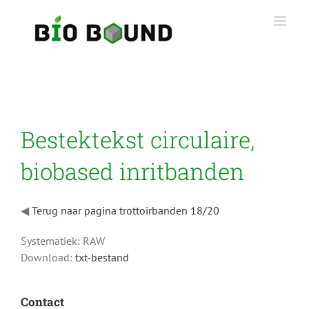
Ga
naar
inhoud
Bestektekst circulaire,
biobased inritbanden
◀
Terug naar pagina trottoirbanden 18/20
Systematiek: RAW
Download:
txt-bestand
Contact