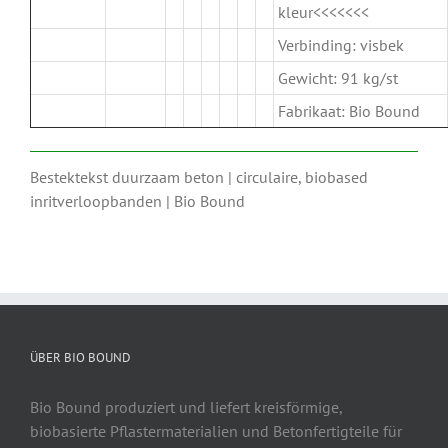
kleur<<<<<<<
Verbinding: visbek
Gewicht: 91 kg/st
Fabrikaat: Bio Bound
Bestektekst duurzaam beton | circulaire, biobased
inritverloopbanden | Bio Bound
ÜBER BIO BOUND
Bio Bound produziert und liefert kreisförmige,
biobasierte Pflastermaterialien und Betonfertigteile für