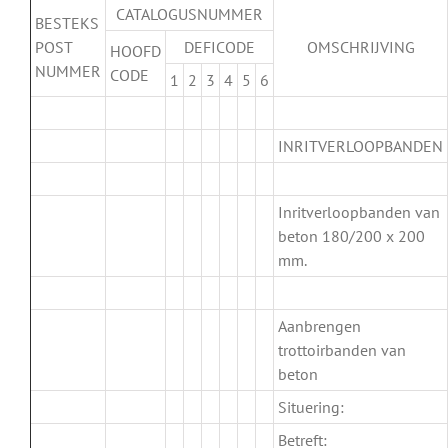
CATALOGUSNUMMER
BESTEKS
POST
DEFICODE
OMSCHRIJVING
HOOFD
NUMMER
CODE
1
2
3
4
5
6
.
INRITVERLOOPBANDEN
.
Inritverloopbanden van
beton 180/200 x 200
mm.
.
Aanbrengen
trottoirbanden van
beton
Situering:
Betreft: