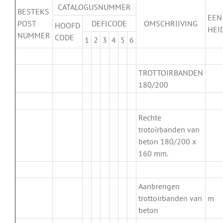
CATALOGUSNUMMER
BESTEKS
EEN
POST
DEFICODE
OMSCHRIJVING
HOOFD
HEI
NUMMER
CODE
1
2
3
4
5
6
.
TROTTOIRBANDEN
180/200
.
Rechte
trotoirbanden van
beton 180/200 x
160 mm.
.
Aanbrengen
trottoirbanden van
m
beton