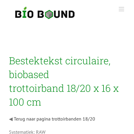
Ga
naar
inhoud
Bestektekst circulaire,
biobased
trottoirband 18/20 x 16 x
100 cm
◀
Terug naar pagina trottoirbanden 18/20
Systematiek: RAW