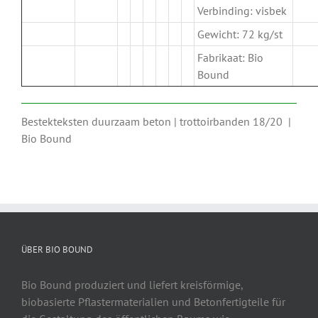
Verbinding: visbek
Gewicht: 72 kg/st
Fabrikaat: Bio
Bound
Bestekteksten duurzaam beton | trottoirbanden 18/20 |
Bio Bound
ÜBER BIO BOUND
Bio Bound produziert und liefert kreisförmige,
biobasierte Pflastermaterialien und Betonfertigteile für