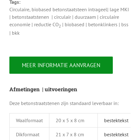
Tags:
Circulaire, biobased betonstaatsteen intrageel| lage MKI
| betonstaatstenen | circulair | duurzaam | circulaire
economie | reductie CO
| biobased | betonklinkers | bss
2
| bkk
MEER INFORMATIE AANVRAGEN
Afmetingen | uitvoeringen
Deze betonstraatstenen zijn standaard leverbaar in:
Waalformaat
20 x 5 x 8 cm
bestektekst
Dikformaat
21 x 7 x 8 cm
bestektekst