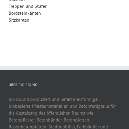
Treppen und Stufen
Bordsteinkanten
Sitzkanten
ÜBER BIO BOUND
Bio Bound produziert und liefert kreisförmige,
biobasierte Pflastermaterialien und Betonfertigteile für
die Gestaltung des öffentlichen Raums wie
Betonpflaster, Betonbänder, Betonplatten,
Rasenbetonplatten, Stadtmobiliar, Parkbänder und