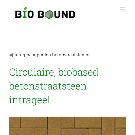
Ga
naar
inhoud
◀
Terug naar pagina betonstraatstenen
Circulaire, biobased
betonstraatsteen
intrageel