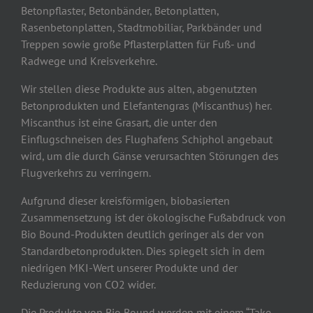
Betonpflaster, Betonbänder, Betonplatten,
Rasenbetonplatten, Stadtmobiliar, Parkbänder und
Treppen sowie große Pflasterplatten für Fuß- und
Radwege und Kreisverkehre.
Wir stellen diese Produkte aus alten, abgenutzten
Betonprodukten und Elefantengras (Miscanthus) her.
Miscanthus ist eine Grasart, die unter den
Einflugschneisen des Flughafens Schiphol angebaut
wird, um die durch Gänse verursachten Störungen des
Flugverkehrs zu verringern.
Aufgrund dieser kreisförmigen, biobasierten
Zusammensetzung ist der ökologische Fußabdruck von
Bio Bound-Produkten deutlich geringer als der von
Standardbetonprodukten. Dies spiegelt sich in dem
niedrigen MKI-Wert unserer Produkte und der
Reduzierung von CO2 wider.
Die Produkte von Bio Bound werden mit einem “Take