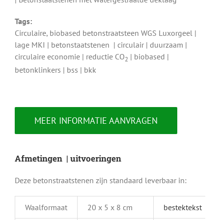
Tags:
Circulaire, biobased betonstraatsteen WGS Luxorgeel |
lage MKI | betonstaatstenen | circulair | duurzaam |
circulaire economie | reductie CO
| biobased |
2
betonklinkers | bss | bkk
MEER INFORMATIE AANVRAGEN
Afmetingen | uitvoeringen
Deze betonstraatstenen zijn standaard leverbaar in:
Waalformaat
20 x 5 x 8 cm
bestektekst