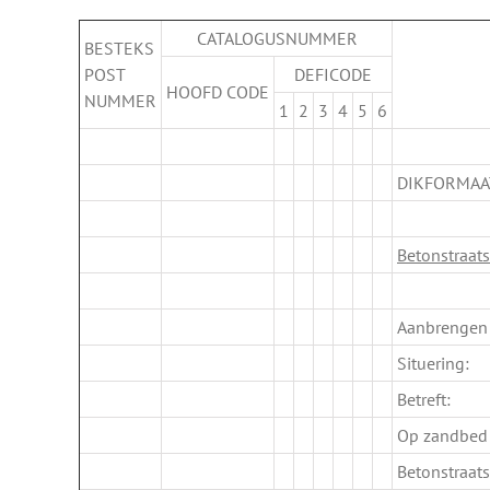
CATALOGUSNUMMER
BESTEKS
POST
DEFICODE
HOOFD CODE
NUMMER
1
2
3
4
5
6
.
DIKFORMAA
.
Betonstraat
.
Aanbrengen 
Situering:
Betreft:
Op zandbed
Betonstraat