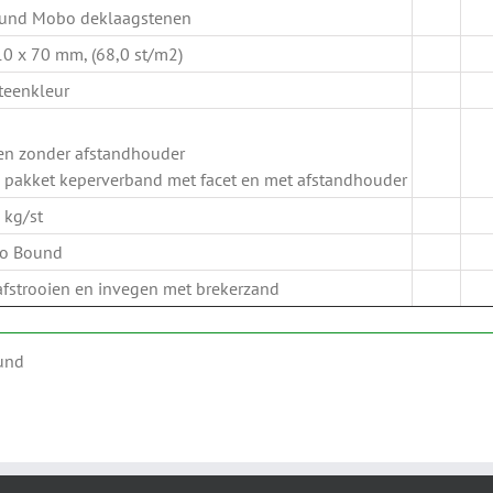
ound Mobo deklaagstenen
10 x 70 mm, (68,0 st/m2)
teenkleur
 en zonder afstandhouder
 pakket keperverband met facet en met afstandhouder
 kg/st
Bio Bound
 afstrooien en invegen met brekerzand
ound