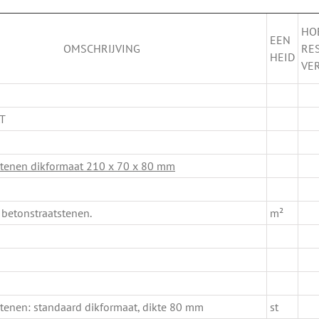
HO
EEN
OMSCHRIJVING
RE
HEID
VE
T
stenen dikformaat 210 x 70 x 80 mm
betonstraatstenen.
m²
stenen: standaard dikformaat, dikte 80 mm
st