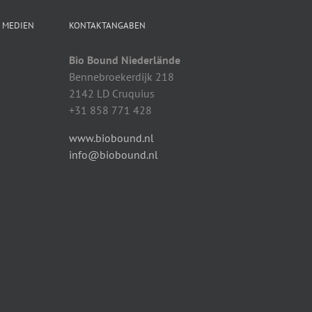
N MEDIEN
KONTAKTANGABEN
Bio Bound Niederlände
Bennebroekerdijk 218
2142 LD Cruquius
+31 858 771 428
www.biobound.nl
info@biobound.nl