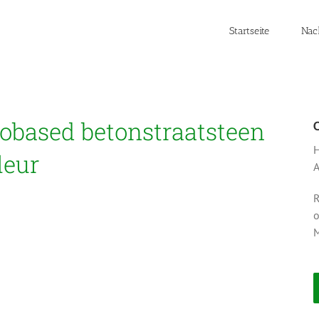
Startseite
Nac
biobased betonstraatsteen
H
leur
A
R
o
M