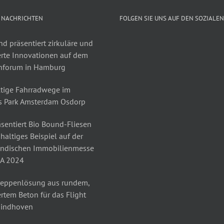
 NACHRICHTEN
FOLGEN SIE UNS AUF DEN SOZIALE
d präsentiert zirkuläre und
erte Innovationen auf dem
nforum in Hamburg
tige Fahrradwege im
s Park Amsterdam Osdorp
sentiert Bio Bound-Fliesen
haltiges Beispiel auf der
ändischen Immobilienmesse
A 2024
reppenlösung aus rundem,
rtem Beton für das Flight
Eindhoven