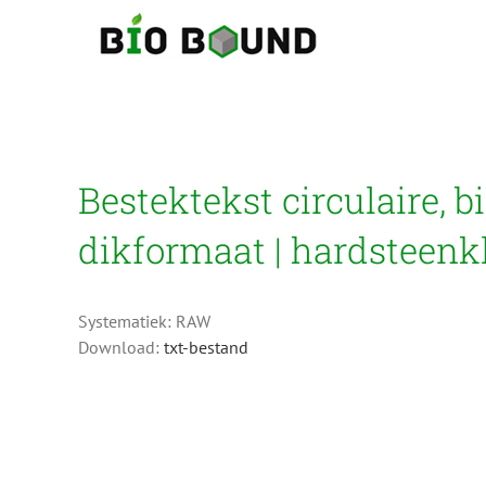
Ga
naar
inhoud
Bestektekst circulaire, 
dikformaat | hardsteenk
Systematiek: RAW
Download:
txt-bestand