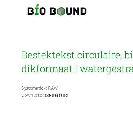
Ga
naar
inhoud
Bestektekst circulaire, 
dikformaat | watergestra
Systematiek: RAW
Download:
txt-bestand