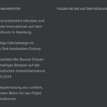
 NACHRICHTEN
FOLGEN SIE UNS AUF DEN SOZIALE
d präsentiert zirkuläre und
erte Innovationen auf dem
nforum in Hamburg
tige Fahrradwege im
s Park Amsterdam Osdorp
sentiert Bio Bound-Fliesen
haltiges Beispiel auf der
ändischen Immobilienmesse
A 2024
reppenlösung aus rundem,
rtem Beton für das Flight
Eindhoven