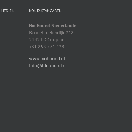
N MEDIEN
KONTAKTANGABEN
Bio Bound Niederlände
Bennebroekerdijk 218
2142 LD Cruquius
+31 858 771 428
www.biobound.nl
info@biobound.nl