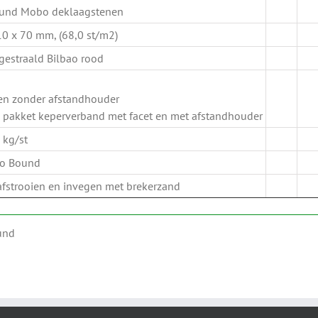
ound Mobo deklaagstenen
10 x 70 mm, (68,0 st/m2)
gestraald Bilbao rood
 en zonder afstandhouder
 pakket keperverband met facet en met afstandhouder
 kg/st
Bio Bound
 afstrooien en invegen met brekerzand
ound