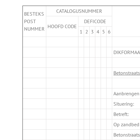
CATALOGUSNUMMER
BESTEKS
POST
DEFICODE
HOOFD CODE
NUMMER
1
2
3
4
5
6
.
DIKFORMAA
.
Betonstraat
.
Aanbrengen 
Situering:
Betreft:
Op zandbed
Betonstraat