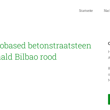
Startseite
Nac
biobased betonstraatsteen
H
ald Bilbao rood
A
R
o
M