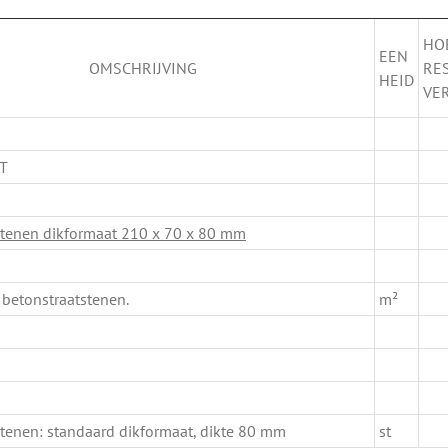
HO
EEN
OMSCHRIJVING
RE
HEID
VE
T
stenen dikformaat 210 x 70 x 80 mm
betonstraatstenen.
m²
stenen: standaard dikformaat, dikte 80 mm
st