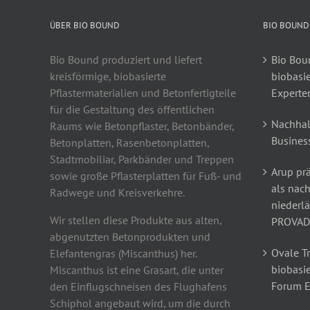
ÜBER BIO BOUND
BIO BOUND
Bio Bound produziert und liefert
Bio Boun
kreisförmige, biobasierte
biobasi
Pflastermaterialien und Betonfertigteile
Experte
für die Gestaltung des öffentlichen
Nachhal
Raums wie Betonpflaster, Betonbänder,
Busines
Betonplatten, Rasenbetonplatten,
Stadtmobiliar, Parkbänder und Treppen
Arup prä
sowie große Pflasterplatten für Fuß- und
als nach
Radwege und Kreisverkehre.
niederl
Wir stellen diese Produkte aus alten,
PROVAD
abgenutzten Betonprodukten und
Ovale T
Elefantengras (Miscanthus) her.
biobasie
Miscanthus ist eine Grasart, die unter
Forum 
den Einflugschneisen des Flughafens
Schiphol angebaut wird, um die durch