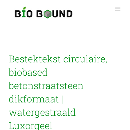
Ga
naar
inhoud
Bestektekst circulaire,
biobased
betonstraatsteen
dikformaat |
watergestraald
Luxorgeel