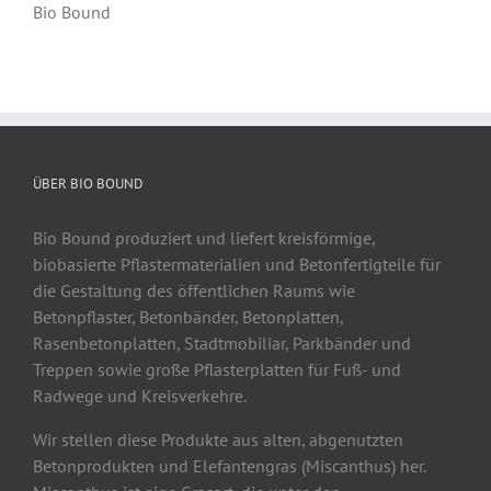
Bio Bound
ÜBER BIO BOUND
Bio Bound produziert und liefert kreisförmige,
biobasierte Pflastermaterialien und Betonfertigteile für
die Gestaltung des öffentlichen Raums wie
Betonpflaster, Betonbänder, Betonplatten,
Rasenbetonplatten, Stadtmobiliar, Parkbänder und
Treppen sowie große Pflasterplatten für Fuß- und
Radwege und Kreisverkehre.
Wir stellen diese Produkte aus alten, abgenutzten
Betonprodukten und Elefantengras (Miscanthus) her.