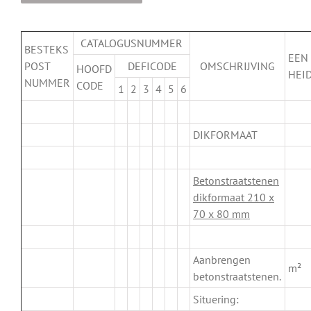
CATALOGUSNUMMER
BESTEKS
EEN
POST
DEFICODE
OMSCHRIJVING
HOOFD
HEI
NUMMER
CODE
1
2
3
4
5
6
.
DIKFORMAAT
.
Betonstraatstenen
dikformaat 210 x
70 x 80 mm
.
Aanbrengen
m²
betonstraatstenen.
Situering: