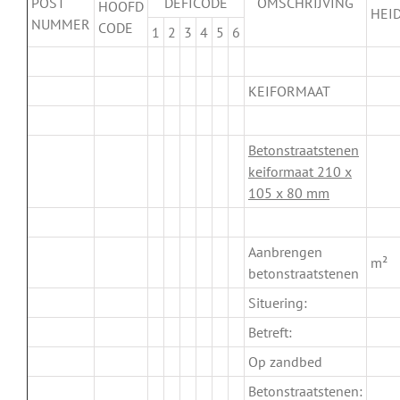
POST
DEFICODE
OMSCHRIJVING
HOOFD
HEI
NUMMER
CODE
1
2
3
4
5
6
.
KEIFORMAAT
.
Betonstraatstenen
keiformaat 210 x
105 x 80 mm
.
Aanbrengen
m²
betonstraatstenen
Situering:
Betreft:
Op zandbed
Betonstraatstenen: