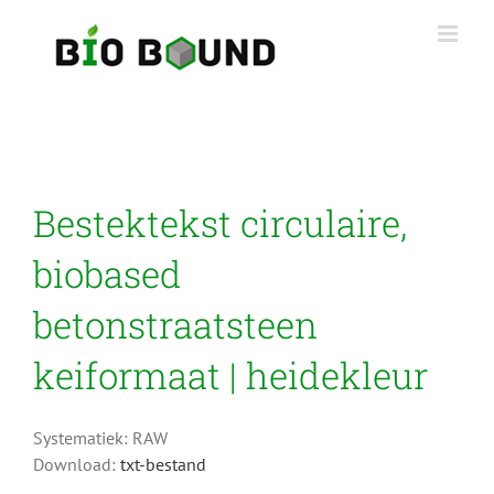
Ga
naar
inhoud
Bestektekst circulaire,
biobased
betonstraatsteen
keiformaat | heidekleur
Systematiek: RAW
Download:
txt-bestand