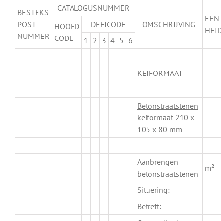
CATALOGUSNUMMER
BESTEKS
EEN
POST
DEFICODE
OMSCHRIJVING
HOOFD
HEI
NUMMER
CODE
1
2
3
4
5
6
.
KEIFORMAAT
.
Betonstraatstenen
keiformaat 210 x
105 x 80 mm
.
Aanbrengen
m²
betonstraatstenen
Situering:
Betreft: