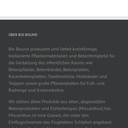
ÜBER BIO BOUND
Bio Bound produziert und liefert kreisförmige,
biobasierte Pflastermaterialien und Betonfertigteile für
die Gestaltung des öffentlichen Raums wie
Betonpflaster, Betonbänder, Betonplatten,
Rasenbetonplatten, Stadtmobiliar, Parkbänder und
Treppen sowie große Pflasterplatten für Fuß- und
Radwege und Kreisverkehre.
Wir stellen diese Produkte aus alten, abgenutzten
Betonprodukten und Elefantengras (Miscanthus) her.
Miscanthus ist eine Grasart, die unter den
Einflugschneisen des Flughafens Schiphol angebaut