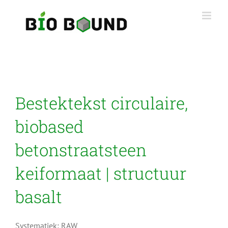
Ga
naar
inhoud
Bestektekst circulaire,
biobased
betonstraatsteen
keiformaat | structuur
basalt
Systematiek: RAW