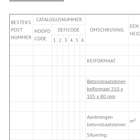
CATALOGUSNUMMER
BESTEKS
EEN
POST
DEFICODE
OMSCHRIJVING
HOOFD
HEI
NUMMER
CODE
1
2
3
4
5
6
.
KEIFORMAAT
.
Betonstraatstenen
keiformaat 210 x
105 x 80 mm
.
Aanbrengen
m²
betonstraatstenen
Situering: