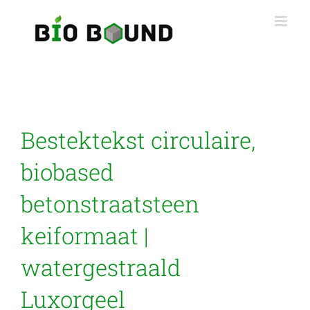
Ga
naar
inhoud
Bestektekst circulaire,
biobased
betonstraatsteen
keiformaat |
watergestraald
Luxorgeel