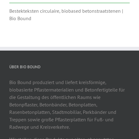
Bestekteksten circulaire, biobased betonstraatstenen |
Bio Bound
ÜBER BIO BOUND
Bio Bound produziert und liefert kreisförmige,
biobasierte Pflastermaterialien und Betonfertigteile für
die Gestaltung des öffentlichen Raums wie
Betonpflaster, Betonbänder, Betonplatten,
Rasenbetonplatten, Stadtmobiliar, Parkbänder und
Treppen sowie große Pflasterplatten für Fuß- und
Radwege und Kreisverkehre.