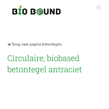
Ga
naar
inhoud
◀
Terug naar pagina betontegels
Circulaire, biobased
betontegel antraciet