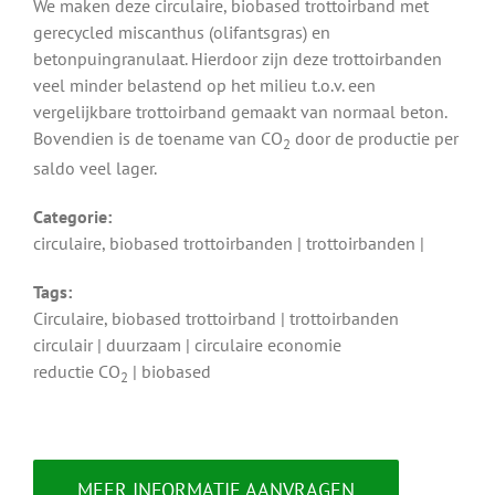
We maken deze circulaire, biobased trottoirband met
gerecycled miscanthus (olifantsgras) en
betonpuingranulaat. Hierdoor zijn deze trottoirbanden
veel minder belastend op het milieu t.o.v. een
vergelijkbare trottoirband gemaakt van normaal beton.
Bovendien is de toename van CO
door de productie per
2
saldo veel lager.
Categorie:
circulaire, biobased trottoirbanden | trottoirbanden |
Tags:
Circulaire, biobased trottoirband | trottoirbanden
circulair | duurzaam | circulaire economie
reductie CO
| biobased
2
MEER INFORMATIE AANVRAGEN