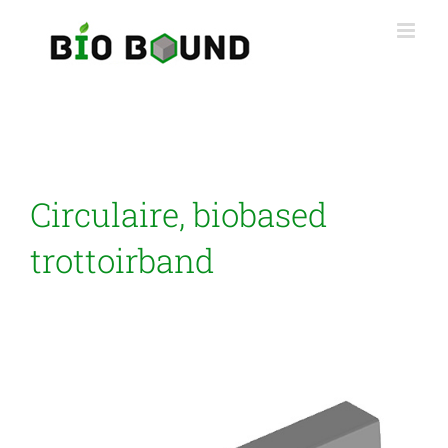
Ga
naar
inhoud
Circulaire, biobased
trottoirband