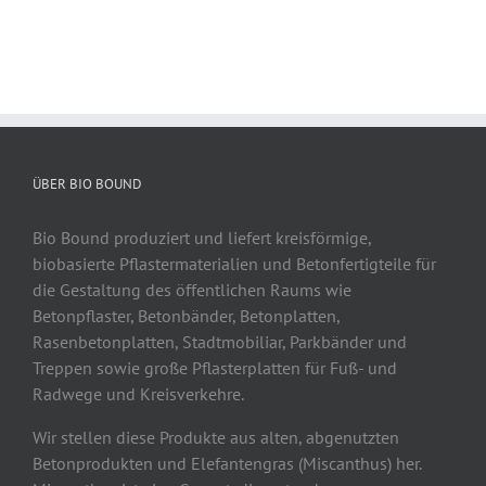
ÜBER BIO BOUND
Bio Bound produziert und liefert kreisförmige,
biobasierte Pflastermaterialien und Betonfertigteile für
die Gestaltung des öffentlichen Raums wie
Betonpflaster, Betonbänder, Betonplatten,
Rasenbetonplatten, Stadtmobiliar, Parkbänder und
Treppen sowie große Pflasterplatten für Fuß- und
Radwege und Kreisverkehre.
Wir stellen diese Produkte aus alten, abgenutzten
Betonprodukten und Elefantengras (Miscanthus) her.