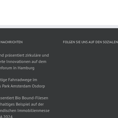
 NACHRICHTEN
FOLGEN SIE UNS AUF DEN SOZIALE
d präsentiert zirkuläre und
erte Innovationen auf dem
nforum in Hamburg
tige Fahrradwege im
s Park Amsterdam Osdorp
sentiert Bio Bound-Fliesen
haltiges Beispiel auf der
ändischen Immobilienmesse
A 2024