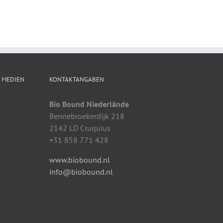
N MEDIEN
KONTAKTANGABEN
Bio Bound Niederlände
Bennebroekerdijk 218
2142 LD Cruquius
+31 858 771 428
www.biobound.nl
info@biobound.nl