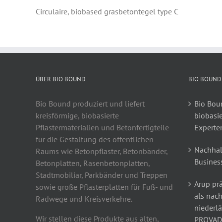
Circulaire, biobased grasbetontegel type C
ÜBER BIO BOUND
BIO BOUND
Bio Bound produziert und liefert
Bio Boun
kreisförmige, biobasierte
biobasi
Pflastermaterialien und Betonfertigteile
Experte
für die Gestaltung des öffentlichen
Nachhal
Raums wie Betonpflaster, Betonbänder,
Busines
Betonplatten, Rasenbetonplatten,
Stadtmobiliar, Parkbänder und Treppen
Arup prä
sowie große Pflasterplatten für Fuß- und
als nach
Radwege und Kreisverkehre.
niederl
Wir stellen diese Produkte aus alten,
PROVAD