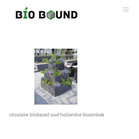
Ga
naar
inhoud
circulaire biobased oud hollandse bloembak