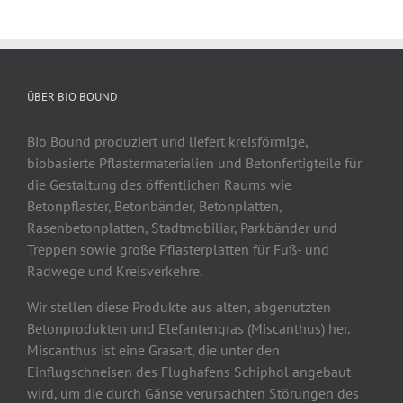
ÜBER BIO BOUND
Bio Bound produziert und liefert kreisförmige,
biobasierte Pflastermaterialien und Betonfertigteile für
die Gestaltung des öffentlichen Raums wie
Betonpflaster, Betonbänder, Betonplatten,
Rasenbetonplatten, Stadtmobiliar, Parkbänder und
Treppen sowie große Pflasterplatten für Fuß- und
Radwege und Kreisverkehre.
Wir stellen diese Produkte aus alten, abgenutzten
Betonprodukten und Elefantengras (Miscanthus) her.
Miscanthus ist eine Grasart, die unter den
Einflugschneisen des Flughafens Schiphol angebaut
wird, um die durch Gänse verursachten Störungen des