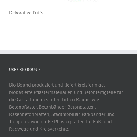
Dekorative Puffs
ÜBER BIO BOUND
Bio Bound produziert und liefert kreisförmige,
biobasierte Pflastermaterialien und Betonfertigteile für
die Gestaltung des öffentlichen Raums wie
Betonpflaster, Betonbänder, Betonplatten,
Rasenbetonplatten, Stadtmobiliar, Parkbänder und
Treppen sowie große Pflasterplatten für Fuß- und
Radwege und Kreisverkehre.