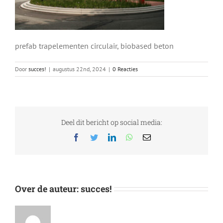
prefab trapelementen circulair, biobased beton
Door
succes!
|
augustus 22nd, 2024
|
0 Reacties
Deel dit bericht op social media:
Facebook
Twitter
LinkedIn
WhatsApp
E-
mail
Over de auteur:
succes!