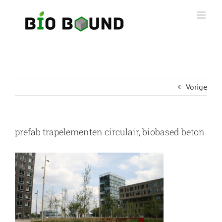
Ga
naar
inhoud
Vorige
prefab trapelementen circulair, biobased beton