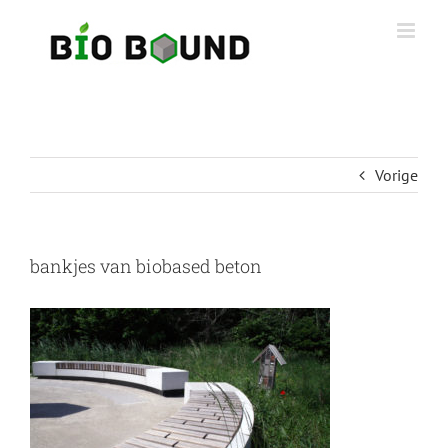
Ga
naar
inhoud
Vorige
bankjes van biobased beton