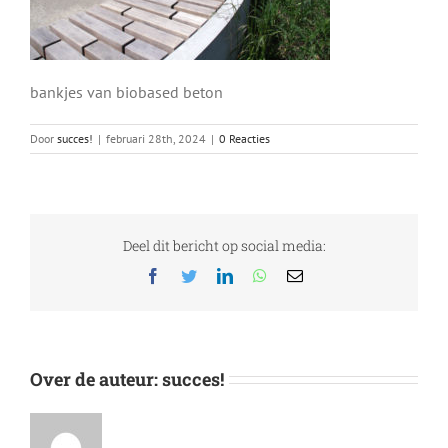
bankjes van biobased beton
Door
succes!
|
februari 28th, 2024
|
0 Reacties
Deel dit bericht op social media:
Facebook
Twitter
LinkedIn
WhatsApp
E-
mail
Over de auteur:
succes!